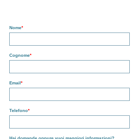
Nome
*
Cognome
*
Email
*
Telefono
*
Hai domande oppure vuoi maggiori informazioni?