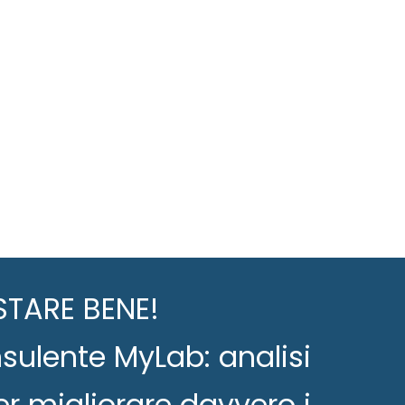
STARE BENE!
ulente MyLab: analisi
er migliorare davvero i