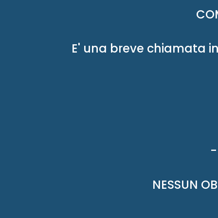
COM
E' una breve chiamata i
-
NESSUN OBB