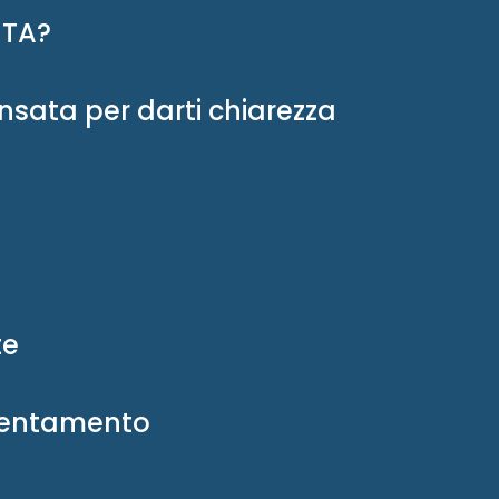
ITA?
sata per darti chiarezza
te
rientamento