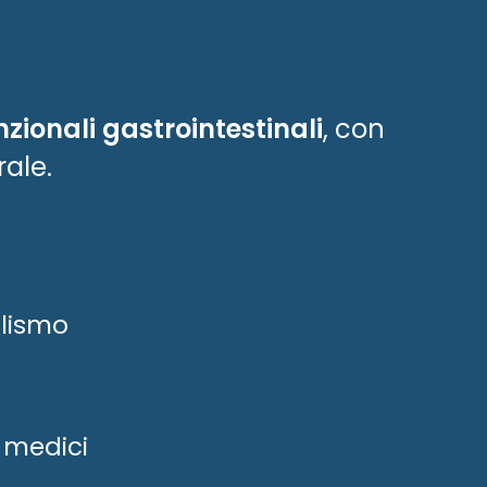
nzionali gastrointestinali
, con
rale.
olismo
e medici