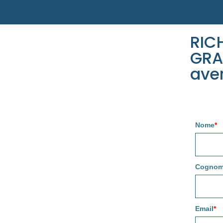
RIC
GRA
ave
Nome
*
Cogno
Email
*