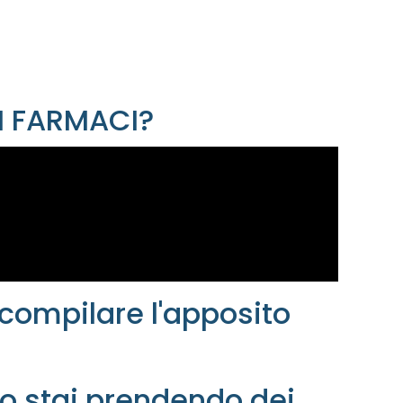
I FARMACI?
compilare l'apposito
 o stai prendendo dei