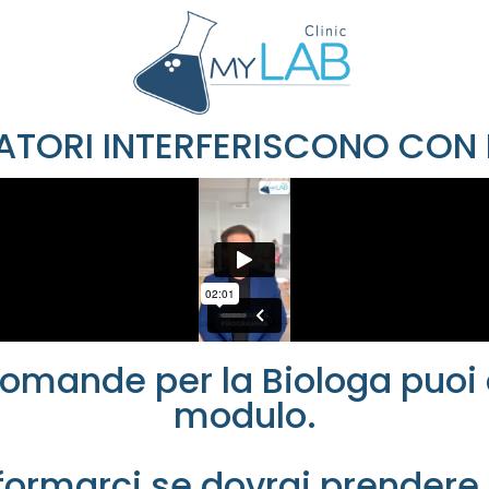
RATORI INTERFERISCONO CON 
domande per la Biologa puoi 
modulo.
nformarci se dovrai prendere