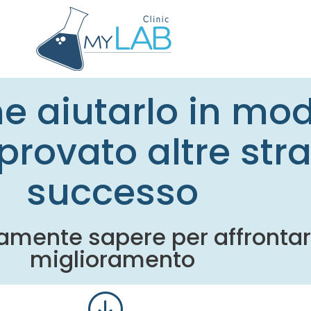
me aiutarlo in mo
provato altre str
successo
amente sapere per affrontar
miglioramento