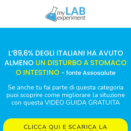
L’89,6% DEGLI ITALIANI HA AVUTO
ALMENO
UN DISTURBO A STOMACO
O INTESTINO
- fonte Assosalute
Se anche tu fai parte di questa categoria
puoi scoprire come migliorare la situzione
con questa VIDEO GUIDA GRATUITA
CLICCA QUI E SCARICA LA