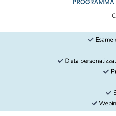
PROGRAMMA M
C
Esame c
Dieta personalizzat
Pr
S
Webina