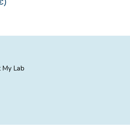
€)
st My Lab