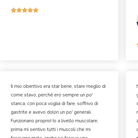





Il mio obiettivo era star bene, stare meglio di
come stavo, perché ero sempre un po'
stanca, con poca voglia di fare, soffrivo di
gastrite e avevo dolori un po' generali.
Funzionano proprio! Io a livello muscolare,
prima mi sentivo tutti i muscoli che mi
facevano male, anche se facevo una