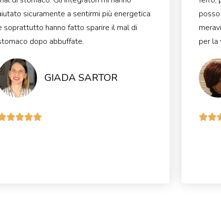
aiutato sicuramente a sentirmi più energetica
posso 
e soprattutto hanno fatto sparire il mal di
meravi
stomaco dopo abbuffate.​
per la
GIADA SARTOR






