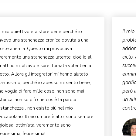
Il mio
Il mio obiettivo era stare bene perché io
proble
avevo una stanchezza cronica dovuta a una
addomi
forte anemia. Questo mi provocava
ciclo,
veramente una stanchezza latente, cioè io al
succes
mattino mi alzavo e sarei tornata volentieri a
elimin
letto. Allora gli integratori mi hanno aiutato
gonfio
tantissimo, perché io adesso mi sento bene,
però a
ho voglia di fare mille cose, non sono mai
un'ali
stanca, non so più che cos'è la parola
contro
“stanchezza”, non esiste più nel mio
vocabolario. Il mio umore è alto, sono sempre
gioiosa, ottimista, veramente sono
felicissima, felicissima!