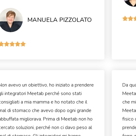
MANUELA PIZZOLATO







Non avevo un obiettivo, ho iniziato a prendere
Da qua
gli integratori Meetab perché sono stati
Meetab
consigliati a mia mamma e ho notato che il
che mi
mal di stomaco che avevo dopo ogni grande
Meetab
abbuffata migliorava. Prima di Meetab non ho
fisico 
cercato soluzioni, perché non ci davo peso al
prende
mal di stomaco. Gli integratori mi hanno
ferro, 