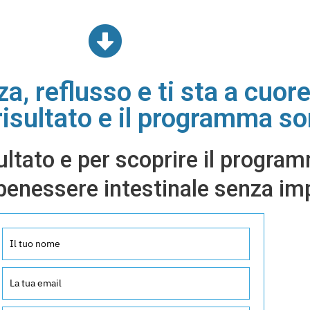
za, reflusso e ti sta a cuor
 risultato e il programma s
ultato e per scoprire il program
 benessere intestinale senza i