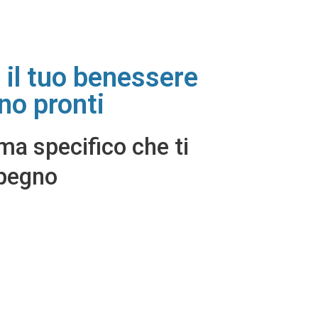
e il tuo benessere
ono pronti
ma specifico che ti
mpegno