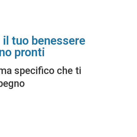
e il tuo benessere
ono pronti
ma specifico che ti
mpegno