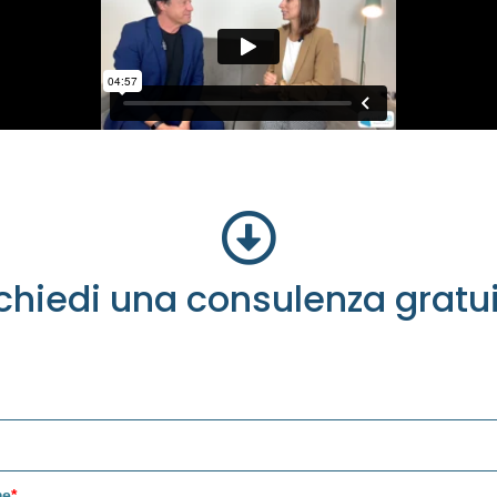
IL TEAM
chiedi una consulenza gratu
me
*