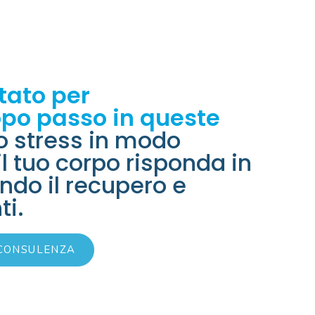
tato per
po passo in queste
lo stress in modo
l tuo corpo risponda in
do il recupero e
i.
 CONSULENZA