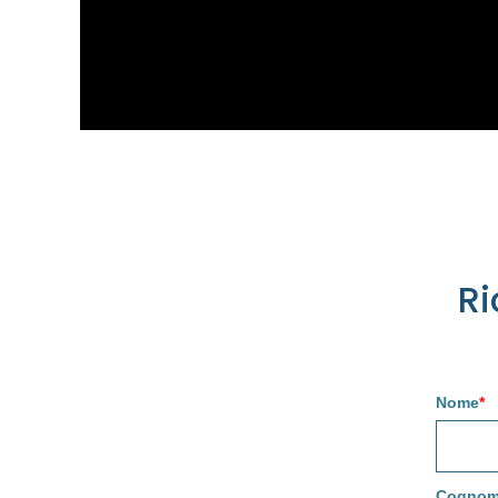
Ri
Nome
*
Cogno