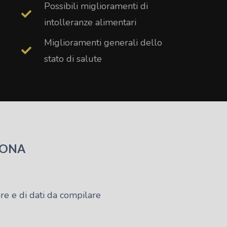
Possibili miglioramenti di
intolleranze alimentari
Miglioramenti generali dello
stato di salute
IONA
ire e di dati da compilare