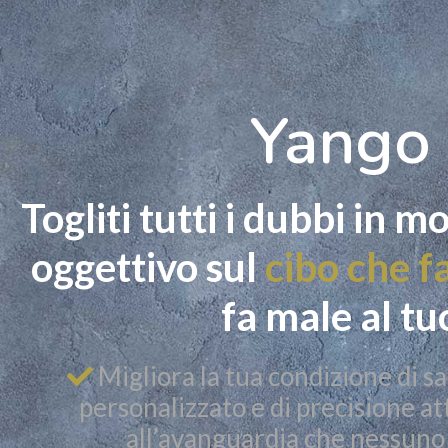
Yango
Togliti tutti i dubbi in 
oggettivo sul
cibo che f
fa male al tu
Migliora la tua condizione di s
personalizzato e di precisione at
all’avanguardia che nessuno 