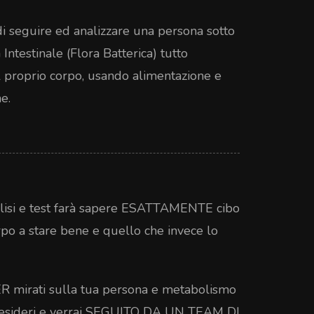
i seguire ed analizzare una persona sotto
Intestinale (Flora Batterica) tutto
l proprio corpo, usando alimentazione e
e.
 analisi e test farà sapere ESATTAMENTE cibo
orpo a stare bene e quello che invece lo
PER mirati sulla tua persona e metabolismo
he desideri e verrai SEGUITO DA UN TEAM DI