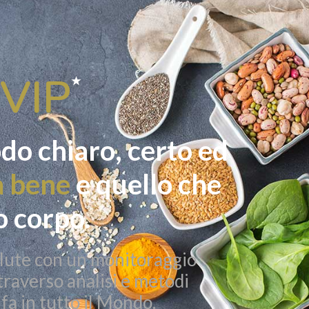
VIP
★
modo chiaro, certo ed
a bene
e quello che
o corpo.
alute con un monitoraggio
traverso analisi e metodi
fa in tutto il Mondo.