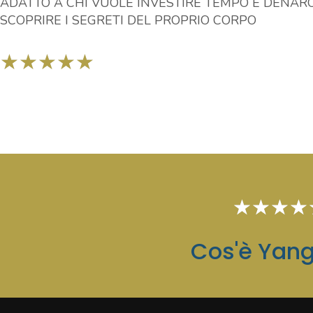
ADATTO A CHI VUOLE INVESTIRE TEMPO E DENAR
SCOPRIRE I SEGRETI DEL PROPRIO CORPO
★
★
★
★
★
★
★
★
★
Cos'è Yang