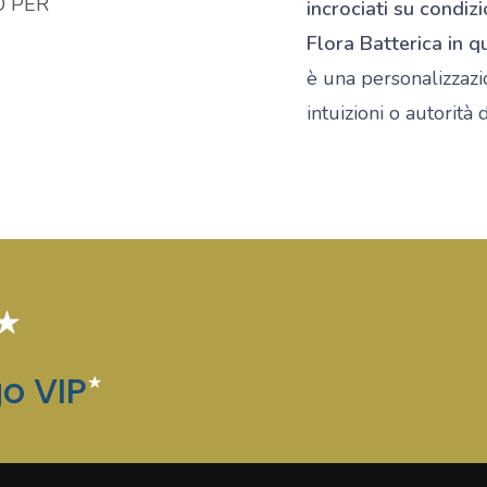
O PER
incrociati su condi
Flora Batterica in 
è una personalizzaz
intuizioni o autorit
★
o VIP
★