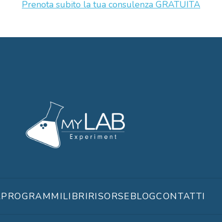
Prenota subito la tua consulenza GRATUITA
A
PROGRAMMI
LIBRI
RISORSE
BLOG
CONTATTI