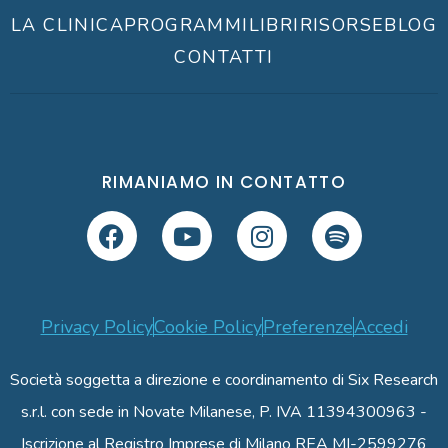
LA CLINICA
PROGRAMMI
LIBRI
RISORSE
BLOG
CONTATTI
RIMANIAMO IN CONTATTO
Privacy Policy
Cookie Policy
Preferenze
Accedi
Società soggetta a direzione e coordinamento di Six Research
s.r.l. con sede in Novate Milanese, P. IVA 11394300963 -
Iscrizione al Registro Imprese di Milano REA MI-2599276