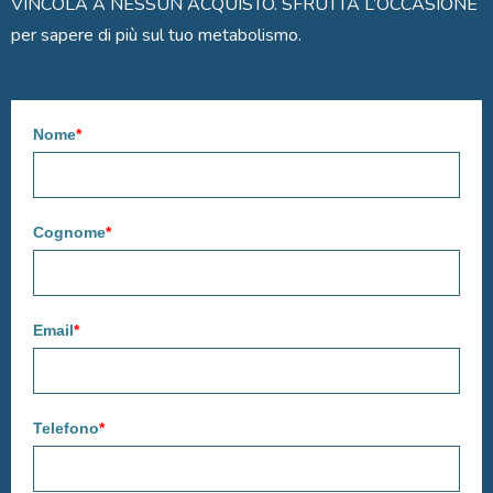
VINCOLA A NESSUN ACQUISTO. SFRUTTA L’OCCASIONE
per sapere di più sul tuo metabolismo.
Nome
*
Cognome
*
Email
*
Telefono
*