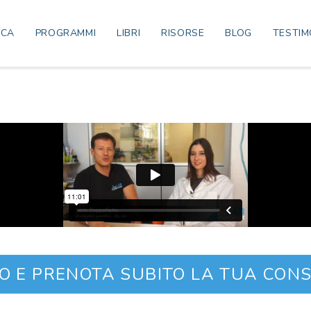
ICA
PROGRAMMI
LIBRI
RISORSE
BLOG
TESTIM
IO E PRENOTA SUBITO LA TUA CON