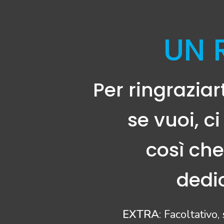
UN 
Per ringrazia
se vuoi, c
così che
dedi
EXTRA
: Facoltativo,