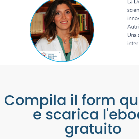
La Do
scien
innov
Autri
Una d
inter
Compila il form qu
e scarica l'eb
gratuito