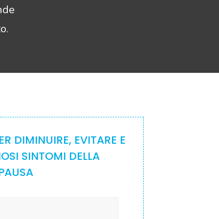
nde
o.
R DIMINUIRE, EVITARE E
IOSI SINTOMI DELLA
PAUSA