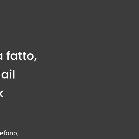
 fatto,
ail
k
lefono,