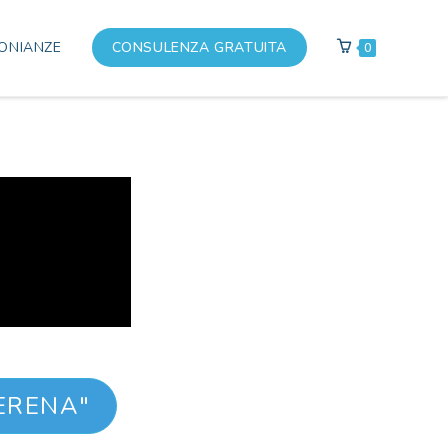
ONIANZE
CONSULENZA GRATUITA
0
ERENA"