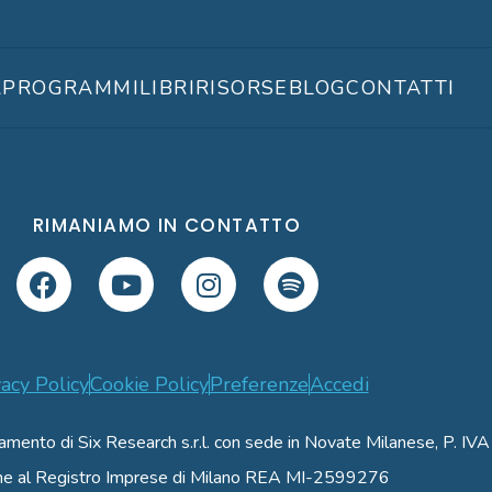
A
PROGRAMMI
LIBRI
RISORSE
BLOG
CONTATTI
RIMANIAMO IN CONTATTO
vacy Policy
Cookie Policy
Preferenze
Accedi
namento di Six Research s.r.l. con sede in Novate Milanese, P.
ione al Registro Imprese di Milano REA MI-2599276