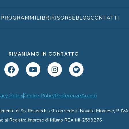
A
PROGRAMMI
LIBRI
RISORSE
BLOG
CONTATTI
RIMANIAMO IN CONTATTO
vacy Policy
Cookie Policy
Preferenze
Accedi
namento di Six Research s.r.l. con sede in Novate Milanese, P.
ione al Registro Imprese di Milano REA MI-2599276