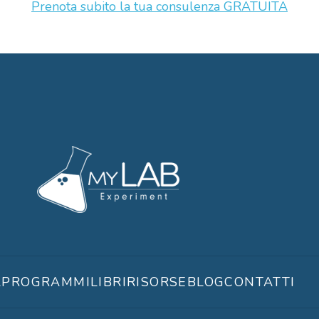
Prenota subito la tua consulenza GRATUITA
A
PROGRAMMI
LIBRI
RISORSE
BLOG
CONTATTI