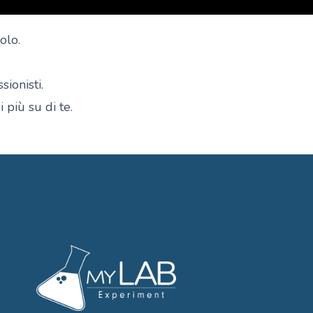
olo.
ionisti.
più su di te.