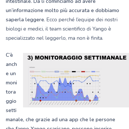
intestinale. Da lì cominciamo ad avere
un’informazione molto più accurata e dobbiamo
saperla leggere
. Ecco perché l’equipe dei nostri
biologi e medici, il team scientifico di Yango è
specializzato nel leggerlo, ma non è finita.
C’è
anch
e un
moni
tora
ggio
setti
manale, che grazie ad una app che le persone
che fanno Yango scaricano
,
possono inserire