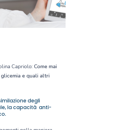
lina Capriolo:
Come mai
licemia e quali altri
imilazione degli
ale, la capacità anti-
co.
rgomenti nella maniera