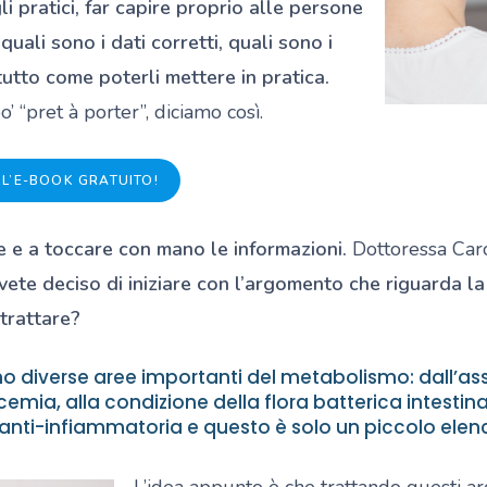
i pratici, far capire proprio alle persone
uali sono i dati corretti, quali sono i
tutto come poterli mettere in pratica.
’ “pret à porter”, diciamo così.
 L’E-BOOK GRATUITO!
 e a toccare con mano le informazioni.
Dottoressa Caro
te deciso di iniziare con l’argomento che riguarda la g
trattare?
o diverse aree importanti del metabolismo: dall’ass
cemia, alla condizione della flora batterica intestin
anti-infiammatoria e questo è solo un piccolo elen
L’idea appunto è che trattando questi a