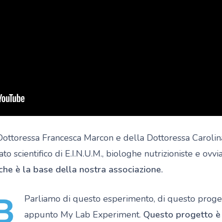
Dottoressa Francesca Marcon e della Dottoressa Caroli
ato scientifico di E.I.N.U.M., biologhe nutrizioniste e ov
he è la base della nostra associazione.
Parliamo di questo esperimento, di questo proget
appunto My Lab Experiment.
Questo progetto è 