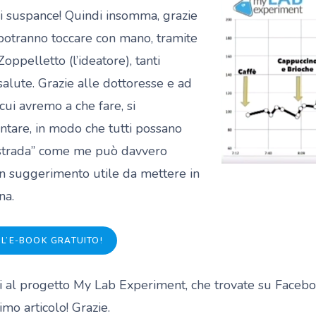
 di suspance! Quindi insomma, grazie
potranno toccare con mano, tramite
Zoppelletto (l’ideatore), tanti
salute. Grazie alle dottoresse e ad
 cui avremo a che fare, si
tare, in modo che tutti possano
 strada” come me può davvero
un suggerimento utile da mettere in
na.
 L’E-BOOK GRATUITO!
ervi al progetto My Lab Experiment, che trovate su Facebo
mo articolo! Grazie.