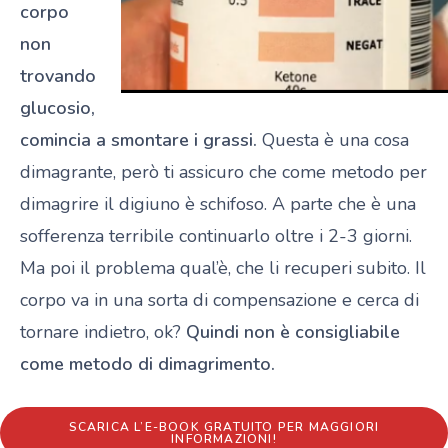
corpo
non
trovando
glucosio,
comincia a smontare i grassi.
Questa è una cosa
dimagrante, però ti assicuro che come metodo per
dimagrire il digiuno è schifoso. A parte che è una
sofferenza terribile continuarlo oltre i 2-3 giorni.
Ma poi il problema qual’è, che li recuperi subito. Il
corpo va in una sorta di compensazione e cerca di
tornare indietro, ok?
Quindi non è consigliabile
come metodo di dimagrimento.
SCARICA L’E-BOOK GRATUITO PER MAGGIORI
INFORMAZIONI!