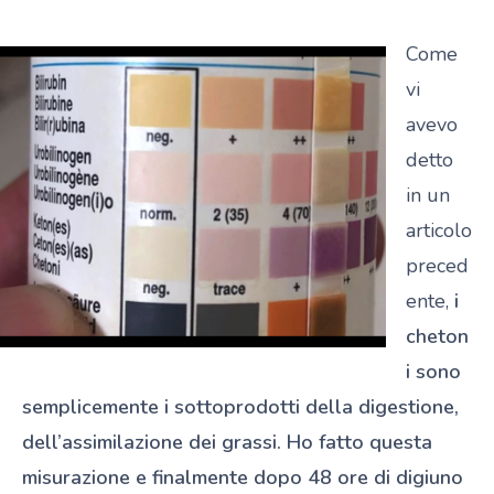
Come
vi
avevo
detto
in un
articolo
preced
ente,
i
cheton
i sono
semplicemente i sottoprodotti della digestione,
dell’assimilazione dei grassi. Ho fatto questa
misurazione e finalmente dopo 48 ore di digiuno