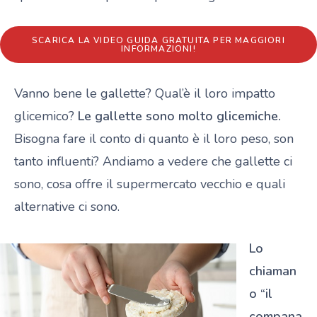
SCARICA LA VIDEO GUIDA GRATUITA PER MAGGIORI
INFORMAZIONI!
Vanno bene le gallette? Qual’è il loro impatto
glicemico?
Le gallette sono molto glicemiche.
Bisogna fare il conto di quanto è il loro peso, son
tanto influenti? Andiamo a vedere che gallette ci
sono, cosa offre il supermercato vecchio e quali
alternative ci sono.
Lo
chiaman
o “il
compana