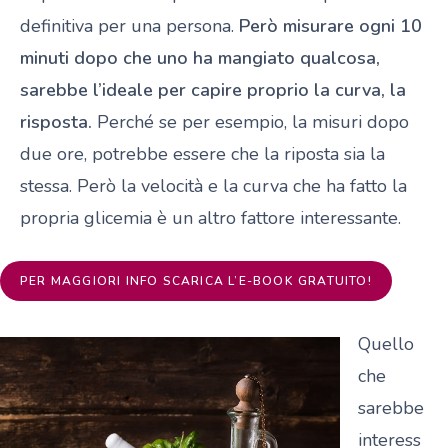
definitiva per una persona.
Però misurare ogni 10
minuti dopo che uno ha mangiato qualcosa,
sarebbe l’ideale per capire proprio la curva, la
risposta.
Perché se per esempio, la misuri dopo
due ore, potrebbe essere che la riposta sia la
stessa. Però la velocità e la curva che ha fatto la
propria glicemia è un altro fattore interessante.
PER MAGGIORI INFO SCARICA L’E-BOOK GRATUITO!
Quello
che
sarebbe
interess