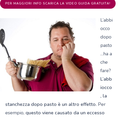
PER MAGGIORI INFO SCARICA LA VIDEO GUIDA GRATUITA!
L’abbi
occo
dopo
pasto
…ha a
che
fare?
L’abb
iocco
, la
stanchezza dopo pasto è un altro effetto.
Per
esempio,
questo viene causato da un eccesso