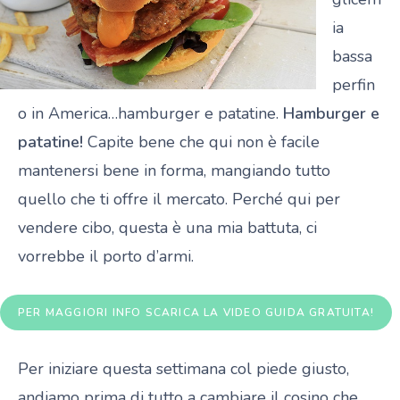
ia
bassa
perfin
o in America…hamburger e patatine.
Hamburger e
patatine!
Capite bene che qui non è facile
mantenersi bene in forma, mangiando tutto
quello che ti offre il mercato. Perché qui per
vendere cibo, questa è una mia battuta, ci
vorrebbe il porto d’armi.
PER MAGGIORI INFO SCARICA LA VIDEO GUIDA GRATUITA!
Per iniziare questa settimana col piede giusto,
andiamo prima di tutto a cambiare il cosino che