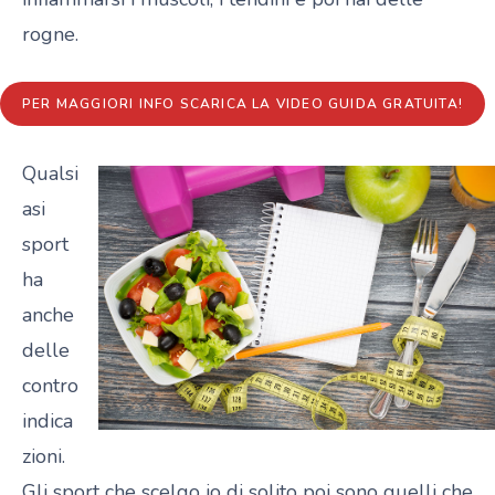
rogne.
PER MAGGIORI INFO SCARICA LA VIDEO GUIDA GRATUITA!
Qualsi
asi
sport
ha
anche
delle
contro
indica
zioni.
Gli sport che scelgo io di solito poi sono quelli che