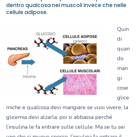
dentro qualcosa nei muscoli invece che nelle
cellule adipose.
Quin
di
quan
do
man
gi
cose
glice
miche e qualcosa devi mangiare se vuoi vivere, la
glicemia devi alzarla, poi si abbassa perché
l’insulina le fa entrare sulle cellule. Ma se tu sei
uno che si muove spesso, l’insulina fa entrare il