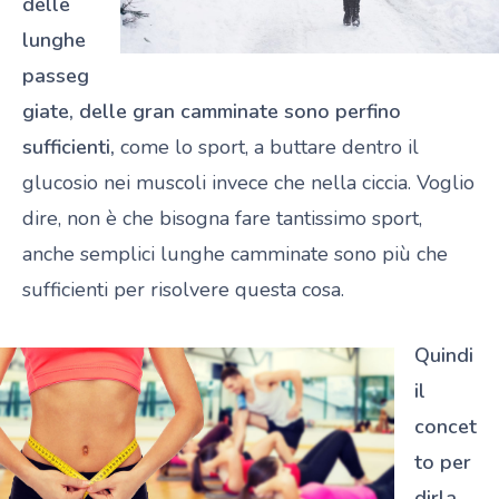
delle
lunghe
passeg
giate, delle gran camminate sono perfino
sufficienti,
come lo sport, a buttare dentro il
glucosio nei muscoli invece che nella ciccia. Voglio
dire, non è che bisogna fare tantissimo sport,
anche semplici lunghe camminate sono più che
sufficienti per risolvere questa cosa.
Quindi
il
concet
to per
dirla