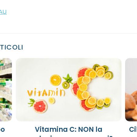
dAU
TICOLI
bo
Vitamina C: NON la
Ci