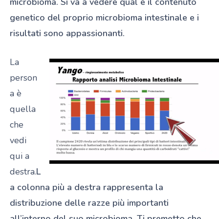
microbioma. Si va a vedere qual è il contenuto
genetico del proprio microbioma intestinale e i
risultati sono appassionanti.
La
person
a è
quella
che
vedi
qui a
destra.
L
a colonna più a destra rappresenta la
distribuzione delle razze più importanti
all’interno del suo microbioma.
Ti premetto che