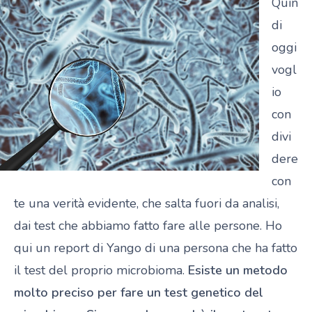
Quin
di
oggi
vogl
io
con
divi
dere
con
te una verità evidente, che salta fuori da analisi,
dai test che abbiamo fatto fare alle persone. Ho
qui un report di Yango di una persona che ha fatto
il test del proprio microbioma.
Esiste un metodo
molto preciso per fare un test genetico del