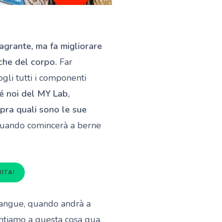
magrante, ma fa migliorare
iche del corpo.
Far
gli tutti i componenti
é noi del MY Lab,
pra quali sono le sue
uando comincerà a berne
ITA!
sangue, quando andrà a
untiamo a questa cosa qua.