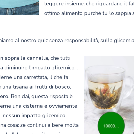
leggere insieme, che riguardano il fa
ottimo alimento purché tu lo sappia s
niamo al nostro quiz senza responsabilità, sulla glicemia
n sopra la cannella
, che tutti
 a diminuire l’impatto glicemico…
rne una carrettata, il che fa
una tisana ai frutti di bosco,
hero
. Beh dai, questa risposta è
berne una cisterna e ovviamente
à nessun impatto glicemico.
una cosa: se continui a bere molta