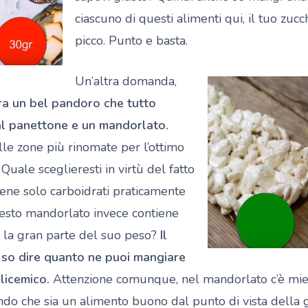
ciascuno di questi alimenti qui, il tuo zu
picco. Punto e basta.
Un’altra domanda,
ra un bel pandoro che tutto
l panettone e un mandorlato.
le zone più rinomate per l’ottimo
uale sceglieresti in virtù del fatto
ene solo carboidrati praticamente
uesto mandorlato invece contiene
 la gran parte del suo peso?
Il
 so dire quanto ne puoi mangiare
licemico.
Attenzione comunque, nel mandorlato c’è miele
ndo che sia un alimento buono dal punto di vista della 