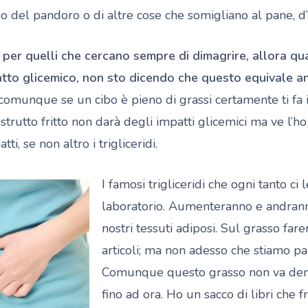
 del pandoro o di altre cose che somigliano al pane, d
 per quelli che cercano sempre di dimagrire, allora qu
to glicemico, non sto dicendo che questo equivale anc
comunque se un cibo è pieno di grassi certamente ti fa i
strutto fritto non darà degli impatti glicemici ma ve l’ho
i, se non altro i trigliceridi.
I famosi trigliceridi che ogni tanto ci
laboratorio. Aumenteranno e andranno 
nostri tessuti adiposi. Sul grasso fare
articoli; ma non adesso che stiamo pa
Comunque questo grasso non va dem
fino ad ora. Ho un sacco di libri che f