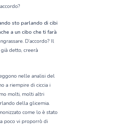
’accordo?
ando sto parlando di cibi
he a un cibo che ti farà
ngrassare. D’accordo? Il
 già detto, creerà
 leggono nelle analisi del
a riempire di ciccia i
mo molti, molti altri
rlando della glicemia.
onizzato come lo è stato
ra poco vi proporrò di