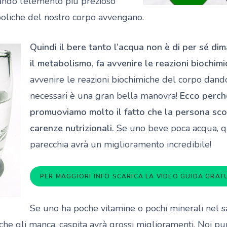
dando l’elemento più prezioso
boliche del nostro corpo avvengano.
Quindi il bere tanto l’acqua non è di per sé di
il metabolismo, fa avvenire le reazioni biochim
avvenire le reazioni biochimiche del corpo dando
necessari è una gran bella manovra!
Ecco perch
promuoviamo molto il fatto che la persona sco
carenze nutrizionali.
Se uno beve poca acqua, q
parecchia avrà un miglioramento incredibile!
PER MAGGIORI INFO SCARICA LA VIDEO GUIDA GRATU
Se uno ha poche vitamine o pochi minerali nel 
 che gli manca, caspita avrà grossi miglioramenti. Noi p