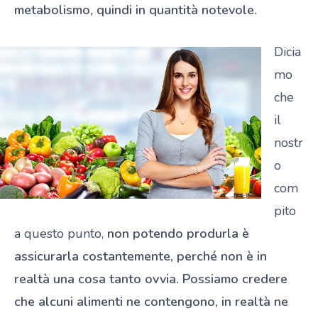
metabolismo, quindi in quantità notevole.
Dicia
mo
che
il
nostr
o
com
pito
a questo punto,
non potendo produrla è
assicurarla costantemente, perché non è in
realtà una cosa tanto ovvia.
Possiamo credere
che alcuni alimenti ne contengono, in realtà ne