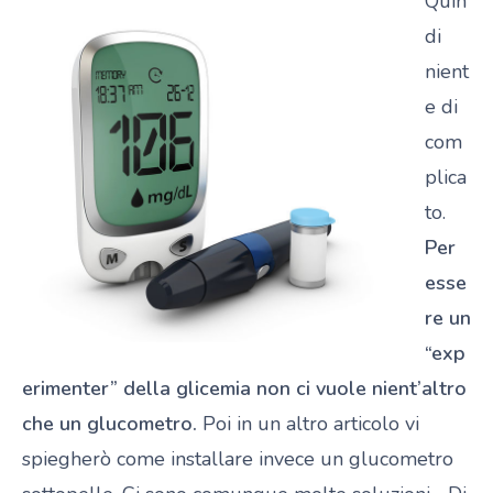
Quin
di
nient
e di
com
plica
to.
Per
esse
re un
“exp
erimenter” della glicemia non ci vuole nient’altro
che un glucometro.
Poi in un altro articolo vi
spiegherò come installare invece un glucometro