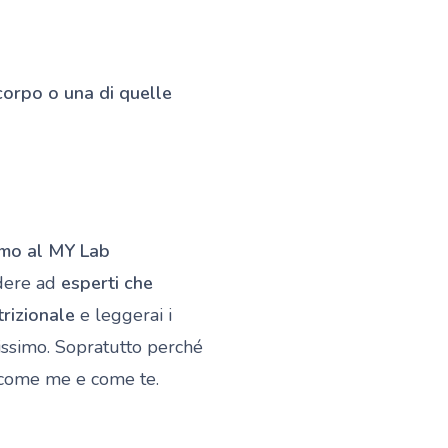
corpo o una di quelle
amo al MY Lab
edere ad
esperti che
trizionale
e leggerai i
tissimo. Sopratutto perché
 come me e come te.