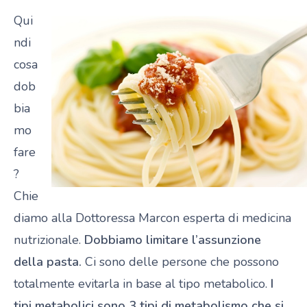
Qui
ndi
cosa
dob
bia
mo
fare
?
Chie
diamo alla Dottoressa Marcon esperta di medicina
nutrizionale.
Dobbiamo limitare l’assunzione
della pasta.
Ci sono delle persone che possono
totalmente evitarla in base al tipo metabolico.
I
tipi metabolici sono 3 tipi di metabolismo che si