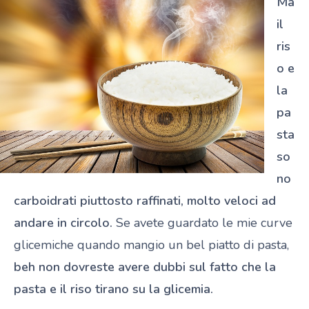
Ma
il
ris
o e
la
pa
sta
so
no
carboidrati piuttosto raffinati, molto veloci ad
andare in circolo.
Se avete guardato le mie curve
glicemiche quando mangio un bel piatto di pasta,
beh non dovreste avere dubbi sul fatto che la
pasta e il riso tirano su la glicemia.