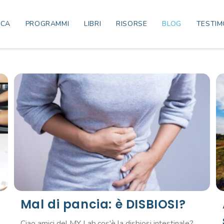
ICA
PROGRAMMI
LIBRI
RISORSE
BLOG
TESTIM
Mal di pancia: è DISBIOSI?
Ciao amici del MY Lab,cos'è la disbiosi intestinale?