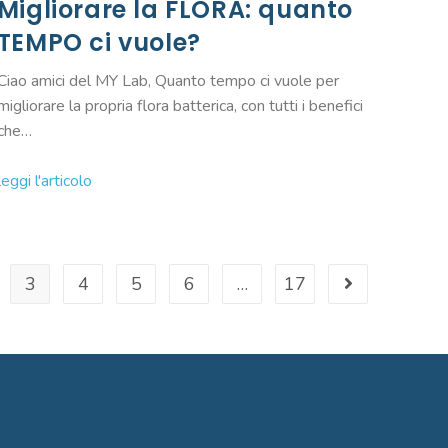
Migliorare la FLORA: quanto
TEMPO ci vuole?
Ciao amici del MY Lab, Quanto tempo ci vuole per
migliorare la propria flora batterica, con tutti i benefici
che…
leggi l'articolo
3
4
5
6
…
17